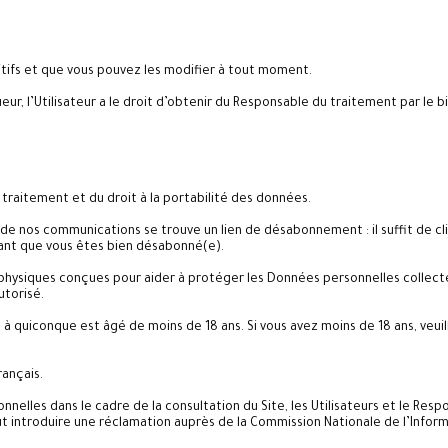
itifs et que vous pouvez les modifier à tout moment.
r, l’Utilisateur a le droit d’obtenir du Responsable du traitement par le bia
 traitement et du droit à la portabilité des données.
e de nos communications se trouve un lien de désabonnement : il suffit de 
ant que vous êtes bien désabonné(e).
 physiques conçues pour aider à protéger les Données personnelles collecté
utorisé.
quiconque est âgé de moins de 18 ans. Si vous avez moins de 18 ans, veuillez
rançais.
onnelles dans le cadre de la consultation du Site, les Utilisateurs et le 
ut introduire une réclamation auprès de la Commission Nationale de l’Informa