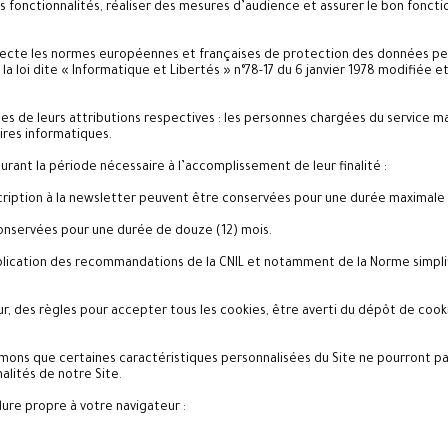
 fonctionnalités, réaliser des mesures d’audience et assurer le bon fonct
especte les normes européennes et françaises de protection des données pe
a loi dite « Informatique et Libertés » n°78-17 du 6 janvier 1978 modifiée e
tes de leurs attributions respectives : les personnes chargées du service m
aires informatiques.
rant la période nécessaire à l’accomplissement de leur finalité :
scription à la newsletter peuvent être conservées pour une durée maximale 
onservées pour une durée de douze (12) mois.
cation des recommandations de la CNIL et notamment de la Norme simplifiée
eur, des règles pour accepter tous les cookies, être averti du dépôt de cook
formons que certaines caractéristiques personnalisées du Site ne pourront p
alités de notre Site.
dure propre à votre navigateur :