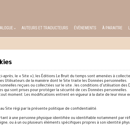
TALOGUE
AUTEURS ET TRADUCTEURS
ÉVÈNEMENTS
À PARAITRE
kies
ci-après, le « Site »), les Éditions Le Bruit du temps sont amenées à collec
es Utilisateurs de la manière dont le Site traite les Données personnelles.
nnelles reçues ou collectées sur le site ; les conditions d’utilisation des D
s qui sont prises pour protéger la sécurité de ces Données personnelles.
tout moment. Les modifications entrent en vigueur à la date de leur mise en 
u Site régi par la présente politique de confidentialité.
ant à une personne physique identifiée ou identifiable notamment par réfé
n ligne, ou à un ou plusieurs éléments spécifiques propres à son identité p