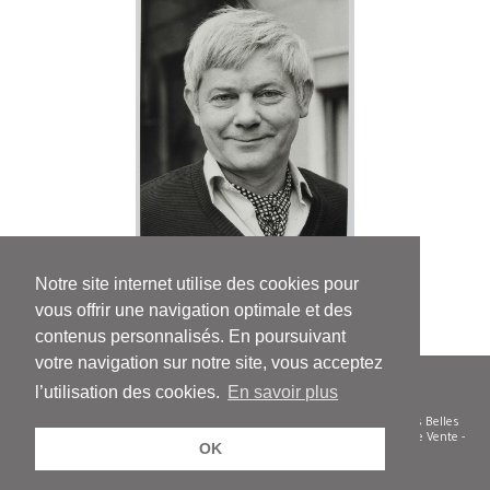
Notre site internet utilise des cookies pour
Zbigniew Herbert
vous offrir une navigation optimale et des
contenus personnalisés. En poursuivant
votre navigation sur notre site, vous acceptez
l’utilisation des cookies.
En savoir plus
© Le Bruit du temps - Siren 504 585 332 - Diffusion/distribution : Les Belles
Lettres - Tel. 01 43 29 62 50 -
Nous contacter
-
Conditions Générales de Vente
-
OK
Vie privée et confidentialité - Cookies