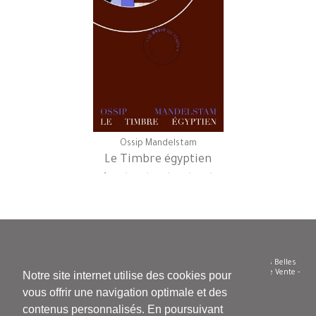
Ossip Mandelstam
Le Timbre égyptien
© Le Bruit du temps - Siren 504 585 332 - Diffusion/distribution : Les Belles
Lettres - Tel. 01 43 29 62 50 -
Nous contacter
-
Conditions Générales de Vente
-
Notre site internet utilise des cookies pour
Vie privée et confidentialité - Cookies
vous offrir une navigation optimale et des
contenus personnalisés. En poursuivant