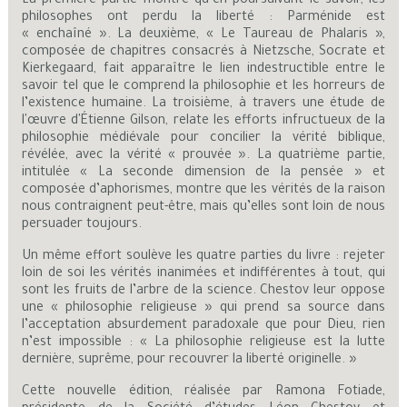
La première partie montre qu’en poursuivant le savoir, les
philosophes ont perdu la liberté : Parménide est
« enchaîné ». La deuxième, « Le Taureau de Phalaris »,
composée de chapitres consacrés à Nietzsche, Socrate et
Kierkegaard, fait apparaître le lien indestructible entre le
savoir tel que le comprend la philosophie et les horreurs de
l’existence humaine. La troisième, à travers une étude de
l'œuvre d'Étienne Gilson, relate les efforts infructueux de la
philosophie médiévale pour concilier la vérité biblique,
révélée, avec la vérité « prouvée ». La quatrième partie,
intitulée « La seconde dimension de la pensée » et
composée d’aphorismes, montre que les vérités de la raison
nous contraignent peut-être, mais qu’elles sont loin de nous
persuader toujours.
Un même effort soulève les quatre parties du livre : rejeter
loin de soi les vérités inanimées et indifférentes à tout, qui
sont les fruits de l’arbre de la science. Chestov leur oppose
une « philosophie religieuse » qui prend sa source dans
l’acceptation absurdement paradoxale que pour Dieu, rien
n’est impossible : « La philosophie religieuse est la lutte
dernière, suprême, pour recouvrer la liberté originelle. »
Cette nouvelle édition, réalisée par Ramona Fotiade,